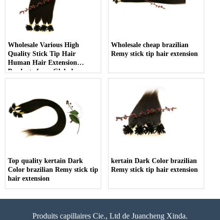
Wholesale Various High
Wholesale cheap brazilian
Quality Stick Tip Hair
Remy stick tip hair extension
Human Hair Extension
Products from Global remy
1g Stick Tip Hair
Top quality kertain Dark
kertain Dark Color brazilian
Color brazilian Remy stick tip
Remy stick tip hair extension
hair extension
Produits capillaires Cie., Ltd de Juancheng Xinda.