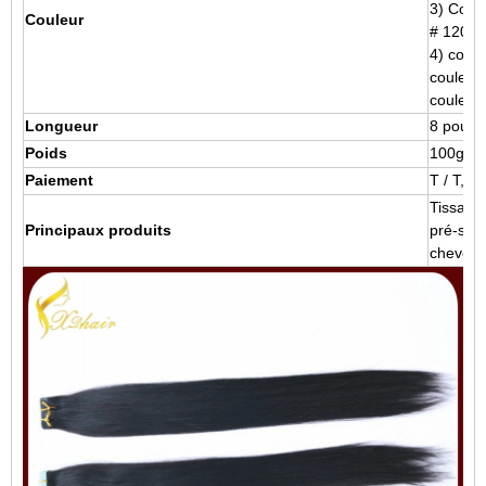
3) Coule
Couleur
# 120
4) coul
couleur
couleurs
Longueur
8 pouce
Poids
100g / 
Paiement
T / T, 
Tissage
Principaux produits
pré-sto
cheveux