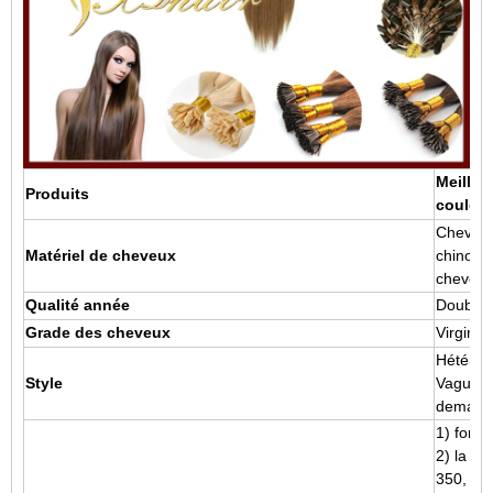
Meilleu
Produits
couleur
Cheveux
Matériel de cheveux
chinois
cheveux
Qualité année
Double D
Grade des cheveux
Virgin 
Hétéro v
Style
Vague / 
demand
1) foncé
2) la co
350, # 5